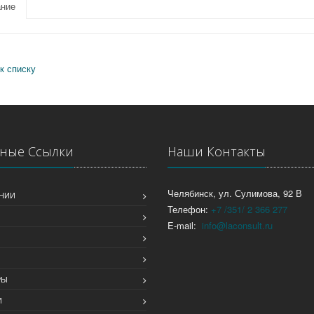
ние
к списку
ные Ссылки
Наши Контакты
Челябинск, ул. Сулимова, 92 В
НИИ
Телефон:
+7 /351/ 2 366 277
E-mail:
info@laconsult.ru
Ы
РЫ
И