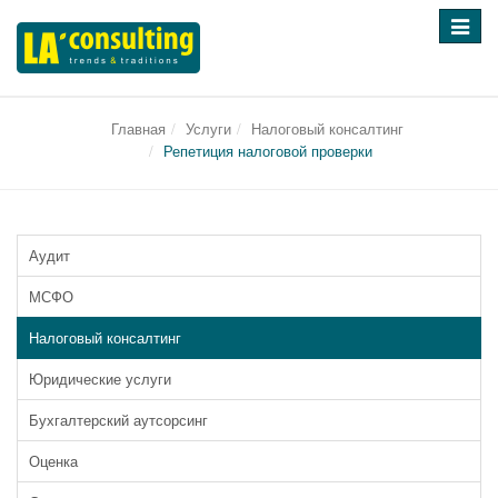
Перек
навига
Главная
Услуги
Налоговый консалтинг
Репетиция налоговой проверки
Аудит
МСФО
Налоговый консалтинг
Юридические услуги
Бухгалтерский аутсорсинг
Оценка