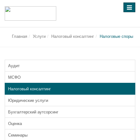
Перек
навига
Главная
Услуги
Налоговый консалтинг
Налоговые споры
Аудит
МСФО
Налоговый консалтинг
Юридические услуги
Бухгалтерский аутсорсинг
Оценка
Семинары