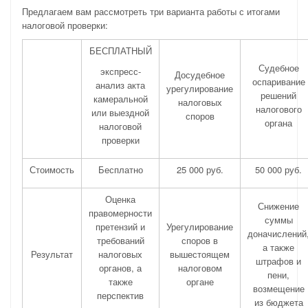
Предлагаем вам рассмотреть три варианта работы с итогами
налоговой проверки:
БЕСПЛАТНЫЙ
Судебное
экспресс-
Досудебное
оспаривание
анализ акта
урегулирование
решений
камеральной
налоговых
налогового
или выездной
споров
органа
налоговой
проверки
Стоимость
Бесплатно
25 000 руб.
50 000 руб.
Оценка
Снижение
правомерности
суммы
претензий и
Урегулирование
доначислений
требований
споров в
а также
Результат
налоговых
вышестоящем
штрафов и
органов, а
налоговом
пени,
также
органе
возмещение
перспектив
из бюджета