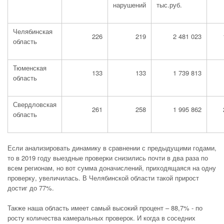
нарушений
тыс.руб.
Челябинская
226
219
2 481 023
область
Тюменская
133
133
1 739 813
область
Свердловская
261
258
1 995 862
область
Если анализировать динамику в сравнении с предыдущими годами,
то в 2019 году выездные проверки снизились почти в два раза по
всем регионам, но вот сумма доначислений, приходящаяся на одну
проверку, увеличилась. В Челябинской области такой прирост
достиг до 77%.
Также наша область имеет самый высокий процент – 88,7% - по
росту количества камеральных проверок. И когда в соседних