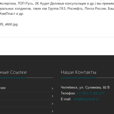
кспертиза, ТОП Русь, 2К Аудит-Деловые консультации и др.) мы приним
ральных холдингов, таких как Группа ГАЗ, Роснефть, Почта России, Б
ХимПласт и др.
ные Ссылки
Наши Контакты
Челябинск, ул. Сулимова, 92 В
НИИ
Телефон:
+7 /351/ 2 366 277
E-mail:
info@laconsult.ru
Ы