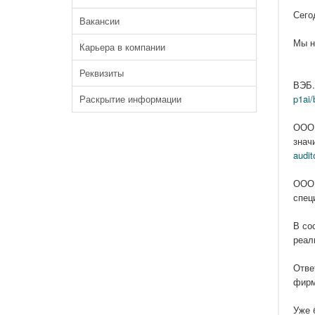
Сего
Вакансии
Мы н
Карьера в компании
Реквизиты
ВЭБ.
Раскрытие информации
p1ai/
ООО 
знач
audit
ООО 
спец
В со
реал
Отве
фирм
Уже 