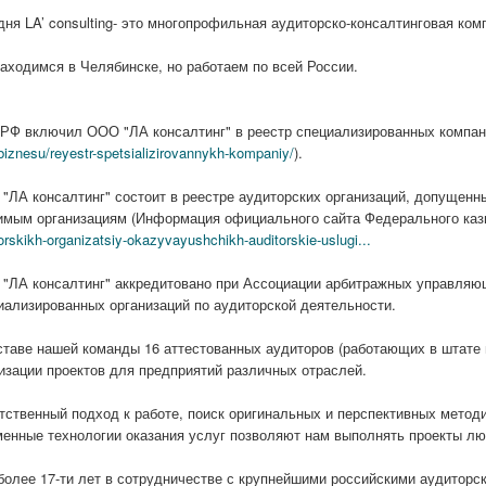
дня LA’ consulting- это многопрофильная аудиторско-консалтинговая ком
аходимся в Челябинске, но работаем по всей России.
РФ включил ООО "ЛА консалтинг" в реестр специализированных компани
biznesu/reyestr-spetsializirovannykh-kompaniy/
).
"ЛА консалтинг" состоит в реестре аудиторских организаций, допущенн
имым организациям (Информация официального сайта Федерального каз
orskikh-organizatsiy-okazyvayushchikh-auditorskie-uslugi...
"ЛА консалтинг" аккредитовано при Ассоциации арбитражных управляющ
иализированных организаций по аудиторской деятельности.
ставе нашей команды 16 аттестованных аудиторов (работающих в штате 
изации проектов для предприятий различных отраслей.
тственный подход к работе, поиск оригинальных и перспективных метод
енные технологии оказания услуг позволяют нам выполнять проекты лю
более 17-ти лет в сотрудничестве с крупнейшими российскими аудитор