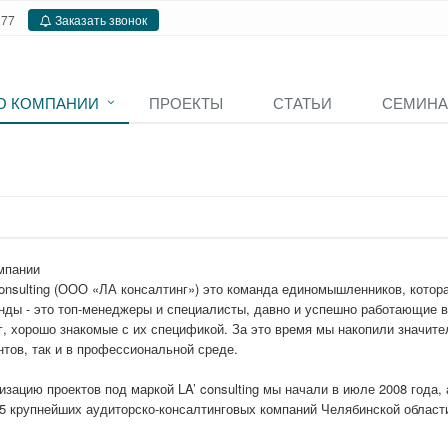
277
Заказать звонок
О КОМПАНИИ
ПРОЕКТЫ
СТАТЬИ
СЕМИН
мпании
consulting (ООО «ЛА консалтинг») это команда единомышленников, котор
нды - это топ-менеджеры и специалисты, давно и успешно работающие 
г, хорошо знакомые с их спецификой. За это время мы накопили значит
нтов, так и в профессиональной среде.
изацию проектов под маркой LA’ consulting мы начали в июле 2008 года, а
5 крупнейших аудиторско-консалтинговых компаний Челябинской област