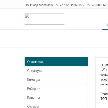
info@laconsult.ru
+7 /351/ 2 366 277
+79088266
О компании
О ко
LA’ 
Структура
кома
услу
Команда
клие
Рейтинги
Реал
Клиенты
ТОП-
Отзывы